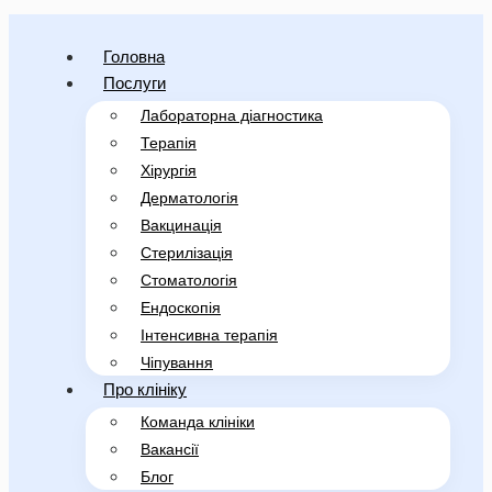
Головна
Послуги
Лабораторна діагностика
Терапія
Хірургія
Дерматологія
Вакцинація
Стерилізація
Стоматологія
Ендоскопія
Інтенсивна терапія
Чіпування
Про клініку
Команда клініки
Вакансії
Блог