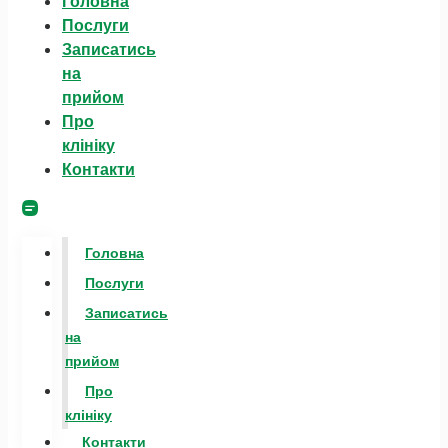
Головна
Послуги
Записатись
на
прийом
Про
клініку
Контакти
Головна
Послуги
Записатись
на
прийом
Про
клініку
Контакти