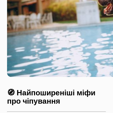
🧭 Найпоширеніші міфи
про чіпування