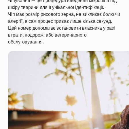
Чіпування — це процедура введення мікрочіпа під
шкіру тварини для її унікальної ідентифікації.
Чіп має розмір рисового зерна, не викликає болю чи
алергії, а сам процес триває лише кілька секунд.
Цей номер допомагає встановити власника у разі
втрати, подорожі або ветеринарного
обслуговування.