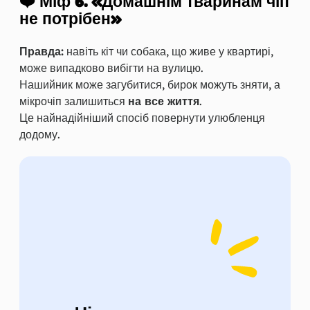
❤️ Міф 6. «Домашнім тваринам чіп
не потрібен»
Правда:
навіть кіт чи собака, що живе у квартирі,
може випадково вибігти на вулицю.
Нашийник може загубитися, бирок можуть зняти, а
мікрочіп залишиться
на все життя
.
Це найнадійніший спосіб повернути улюбленця
додому.