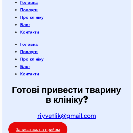
Головна
Послуги
Про клініку
Блог
Контакти
Головна
Послуги
Про клініку
Блог
Контакти
Готові привести тварину
в клініку?
riyvetlik@gmail.com
Записатись на прийом