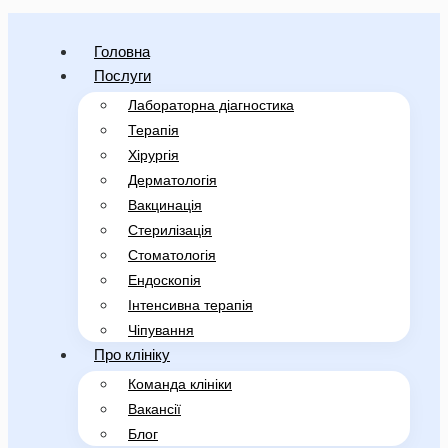
Головна
Послуги
Лабораторна діагностика
Терапія
Хірургія
Дерматологія
Вакцинація
Стерилізація
Стоматологія
Ендоскопія
Інтенсивна терапія
Чіпування
Про клініку
Команда клініки
Вакансії
Блог