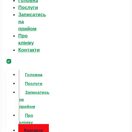
Головна
Послуги
Записатись
на
прийом
Про
клініку
Контакти
Головна
Послуги
Записатись
на
прийом
Про
клініку
Контакти