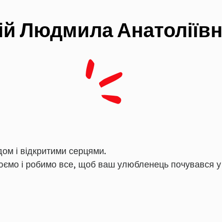
ій Людмила Анатоліїв
дом і відкритими серцями.
юємо і робимо все, щоб ваш улюбленець почувався у