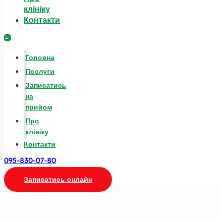
клініку
Контакти
Головна
Послуги
Записатись
на
прийом
Про
клініку
Контакти
095-830-07-80
Записатись онлайн