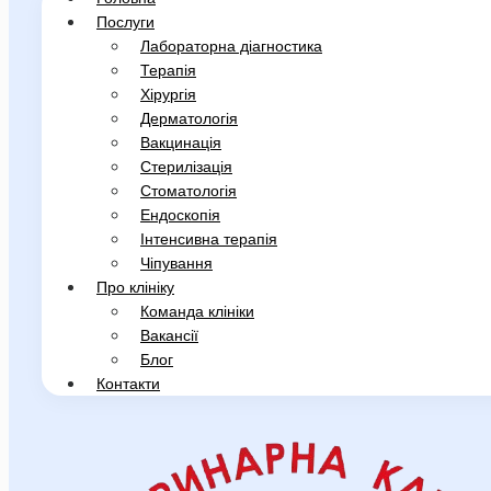
Послуги
Лабораторна діагностика
Терапія
Хірургія
Дерматологія
Вакцинація
Стерилізація
Стоматологія
Ендоскопія
Інтенсивна терапія
Чіпування
Про клініку
Команда клініки
Вакансії
Блог
Контакти