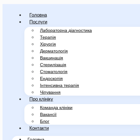
Головна
Послуги
Лабораторна діагностика
Терапія
Хірургія
Дерматологія
Вакцинація
Стерилізація
Стоматологія
Ендоскопія
Інтенсивна терапія
Чіпування
Про клініку
Команда клініки
Вакансії
Блог
Контакти
Головна