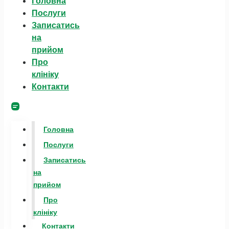
Головна
Послуги
Записатись
на
прийом
Про
клініку
Контакти
Головна
Послуги
Записатись
на
прийом
Про
клініку
Контакти