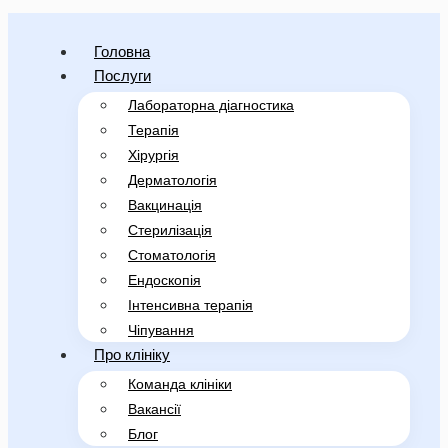
Головна
Послуги
Лабораторна діагностика
Терапія
Хірургія
Дерматологія
Вакцинація
Стерилізація
Стоматологія
Ендоскопія
Інтенсивна терапія
Чіпування
Про клініку
Команда клініки
Вакансії
Блог