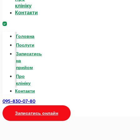
клініку
Контакти
Головна
Послуги
Записатись
на
прийом
Про
клініку
Контакти
095-830-07-80
Записатись онлайн