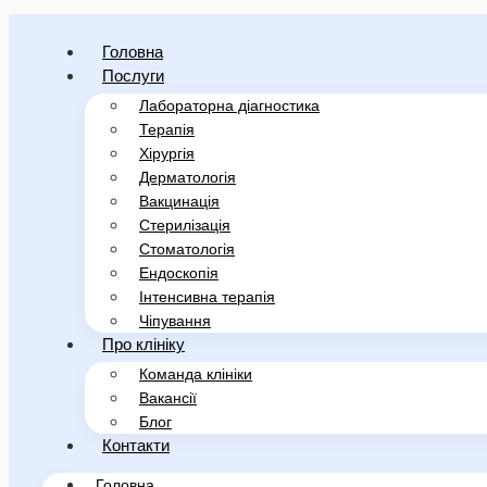
Головна
Послуги
Лабораторна діагностика
Терапія
Хірургія
Дерматологія
Вакцинація
Стерилізація
Стоматологія
Ендоскопія
Інтенсивна терапія
Чіпування
Про клініку
Команда клініки
Вакансії
Блог
Контакти
Головна