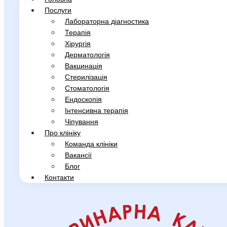
Послуги
Лабораторна діагностика
Терапія
Хірургія
Дерматологія
Вакцинація
Стерилізація
Стоматологія
Ендоскопія
Інтенсивна терапія
Чіпування
Про клініку
Команда клініки
Вакансії
Блог
Контакти